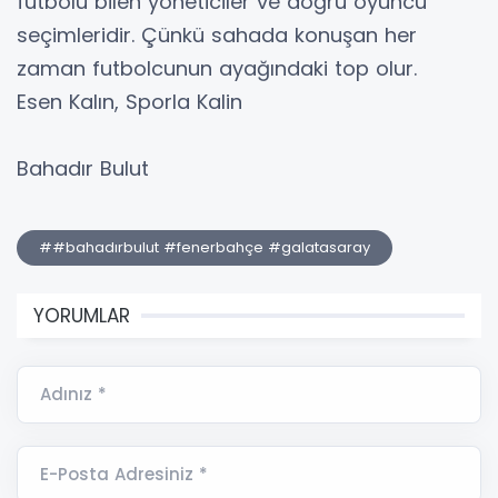
futbolu bilen yöneticiler ve doğru oyuncu
seçimleridir. Çünkü sahada konuşan her
zaman futbolcunun ayağındaki top olur.
Esen Kalın, Sporla Kalin
Bahadır Bulut
##bahadırbulut #fenerbahçe #galatasaray
YORUMLAR
Adınız *
E-Posta Adresiniz *