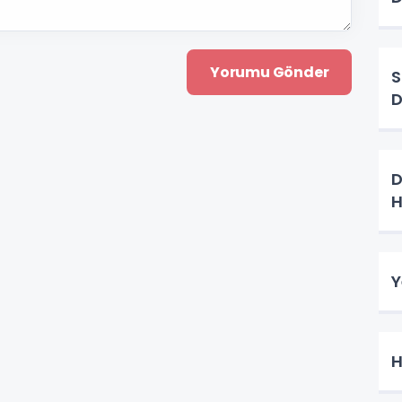
Si
D
D
H
Y
H