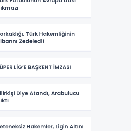
ürk Futbolunun Avrupa’daki
ıkmazı
orkaklığı, Türk Hakemliğinin
itibarını Zedeledi!
ÜPER LİG’E BAŞKENT İMZASI
ilirkişi Diye Atandı, Arabulucu
ıktı
eteneksiz Hakemler, Ligin Altını