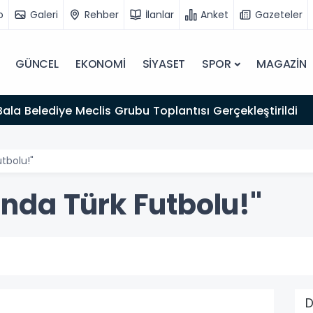
o
Galeri
Rehber
İlanlar
Anket
Gazeteler
GÜNCEL
EKONOMİ
SİYASET
SPOR
MAGAZİN
Bala Belediye Meclis Grubu Toplantısı Gerçekleştirildi
tbolu!"
da Türk Futbolu!"
D