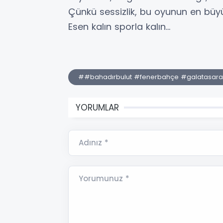
Çünkü sessizlik, bu oyunun en büyük
Esen kalın sporla kalın...
##bahadırbulut #fenerbahçe #galatasara
YORUMLAR
Adınız *
Yorumunuz *