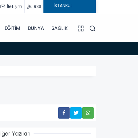
İletişim
RSS
EĞİTİM
DÜNYA
SAĞLIK
11:07
Pursakl
iğer Yazıları