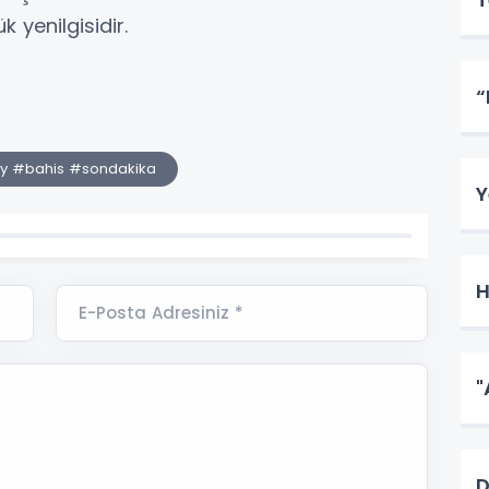
 yenilgisidir.
“
y #bahis #sondakika
Y
H
E-Posta Adresiniz *
"
D