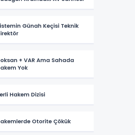
stemin Günah Keçisi Teknik
irektör
oksan + VAR Ama Sahada
akem Yok
erli Hakem Dizisi
akemlerde Otorite Çökük