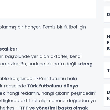
D
planmış bir hançer. Temiz bir futbol için
H
F
B
talıktır.
un başrolünde yer alan aktörler, kendi
amazlar. Bu, sadece bir hata değil,
utanç
T
 tablo karşısında TFF’nin tutumu hâlâ
 bir meselede
Türk futbolunu dünya
D
rek
hangi reklamın, hangi çıkarın peşindedir?
K
liglerde aktif rol alıp, sonuca doğrudan ya
 herkes –
TFF ve yönetimi başta olmak