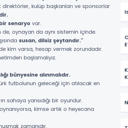
k direktörler, kulüp başkanları ve sponsorlar
I
dir.
bir senaryo
var.
de, oynayan da aynı sistemin içinde.
C
rşısında
susan, dilsiz şeytandır."
E
inde kim varsa, hesap vermek zorundadır.
netimden başlamalıyız.
K
lığı bünyesine alınmalıdır.
ürk futbolunun geleceği için atılacak en
rın sahaya yansıdığı bir oyundur.
N
a oynanıyorsa, kimse artık o heyecana
nuşmak zamanıdır.
T