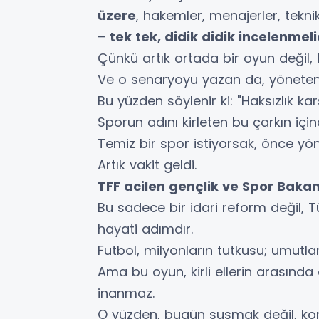
üzere
, hakemler, menajerler, tekni
–
tek tek, didik didik incelenmeli
Çünkü artık ortada bir oyun değil,
Ve o senaryoyu yazan da, yöneten 
Bu yüzden söylenir ki: "Haksızlık ka
Sporun adını kirleten bu çarkın iç
Temiz bir spor istiyorsak, önce yö
Artık vakit geldi.
TFF acilen gençlik ve Spor Bakan
Bu sadece bir idari reform değil, T
hayati adımdır.
Futbol, milyonların tutkusu; umutla
Ama bu oyun, kirli ellerin arasınd
inanmaz.
O yüzden, bugün susmak değil, ko