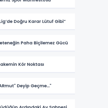
Lig’de Doğru Karar Lütuf Gibi”
eteneğin Paha Biçilemez Gücü
akemin Kör Noktası
ARmut" Deyip Geçme..."
üdüğün Ardındaki Av Sahnesi