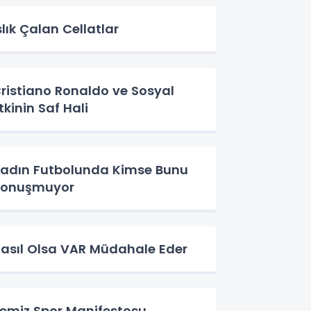
slık Çalan Cellatlar
ristiano Ronaldo ve Sosyal
tkinin Saf Hali
adın Futbolunda Kimse Bunu
Konuşmuyor
asıl Olsa VAR Müdahale Eder
emiz Spor Manifestosu