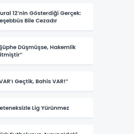
ural 12’nin Gösterdiği Gerçek:
eşebbüs Bile Cezadır
Şüphe Düşmüşse, Hakemlik
itmiştir”
VAR’ı Geçtik, Bahis VAR!”
eteneksizle Lig Yürünmez