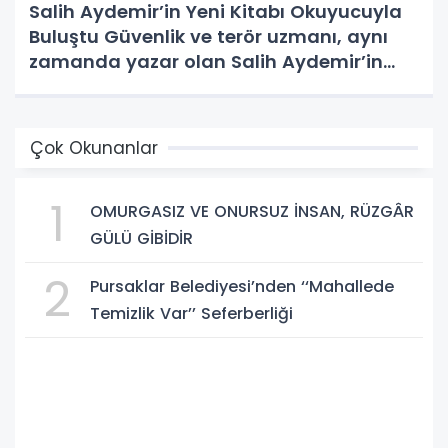
Salih Aydemir’in Yeni Kitabı Okuyucuyla
Buluştu Güvenlik ve terör uzmanı, aynı
zamanda yazar olan Salih Aydemir’in
yeni eseri “Düşünce Etki Alanında
Yönlendirme Casusluğu (DEAYC)”
yayımlandı.
Çok Okunanlar
1
OMURGASIZ VE ONURSUZ İNSAN, RÜZGÂR
GÜLÜ GİBİDİR
2
Pursaklar Belediyesi’nden ‘‘Mahallede
Temizlik Var’’ Seferberliği