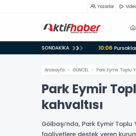
Yazarlar
Vide
10:06
SONDAKİKA
Pursaklar
Anasayfa
GÜNCEL
Park Eymir Toplu Y
Park Eymir Top
kahvaltısı
Gölbaşı’nda, Park Eymir Toplu 
faaliyetlere destek veren kurum