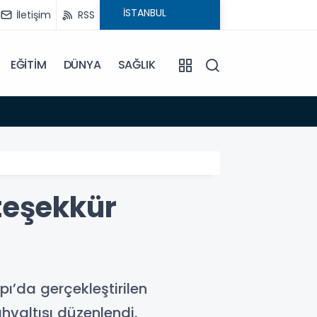
İletişim
RSS
EĞİTİM
DÜNYA
SAĞLIK
16:06
OMURG
teşekkür
ı’da gerçekleştirilen
hvaltısı düzenlendi.