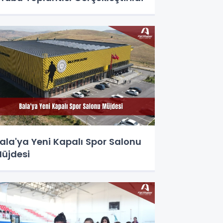
ala'ya Yeni Kapalı Spor Salonu
üjdesi