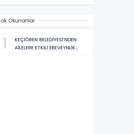
azar olan Salih Aydemir’in yeni
seri “Düşünce Etki Alanında
önlendirme Casusluğu
ok Okunanlar
DEAYC)” yayımlandı.
1
KEÇİÖREN BELEDİYESİ’NDEN
AİLELERE ETKİLİ EBEVEYNLİK
EĞİTİMİ