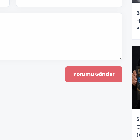
B
H
P
S
O
t