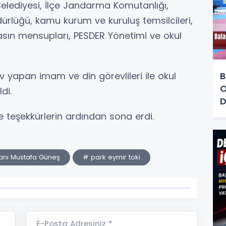
lediyesi, İlçe Jandarma Komutanlığı,
ürlüğü, kamu kurum ve kuruluş temsilcileri,
 basın mensupları, PESDER Yönetimi ve okul
yapan imam ve din görevlileri ile okul
B
O
di.
D
 ve teşekkürlerin ardından sona erdi.
kanı Mustafa Güneş
# park eymir toki
E-Posta Adresiniz *