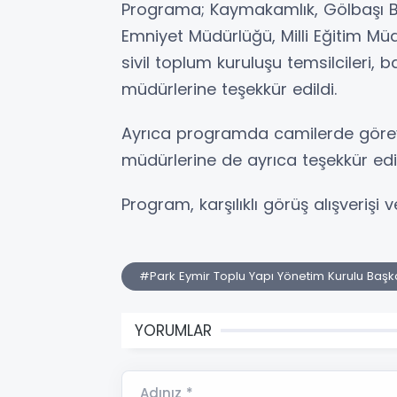
Programa; Kaymakamlık, Gölbaşı Be
Emniyet Müdürlüğü, Milli Eğitim Müd
sivil toplum kuruluşu temsilcileri,
müdürlerine teşekkür edildi.
Ayrıca programda camilerde görev 
müdürlerine de ayrıca teşekkür edil
Program, karşılıklı görüş alışverişi
#Park Eymir Toplu Yapı Yönetim Kurulu Baş
YORUMLAR
Adınız *