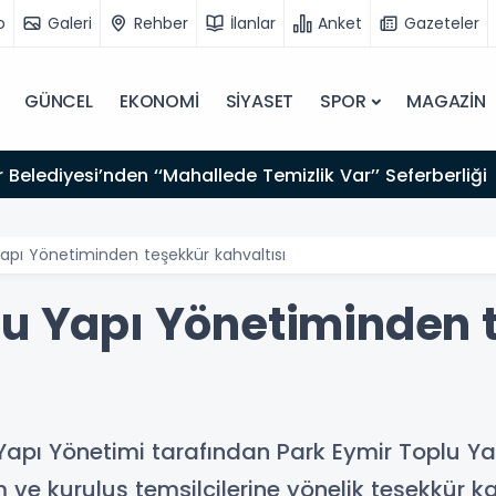
o
Galeri
Rehber
İlanlar
Anket
Gazeteler
GÜNCEL
EKONOMİ
SİYASET
SPOR
MAGAZİN
 Belediyesi’nden ‘‘Mahallede Temizlik Var’’ Seferberliği
apı Yönetiminden teşekkür kahvaltısı
lu Yapı Yönetiminden 
Yapı Yönetimi tarafından Park Eymir Toplu Yap
 ve kuruluş temsilcilerine yönelik teşekkür ka