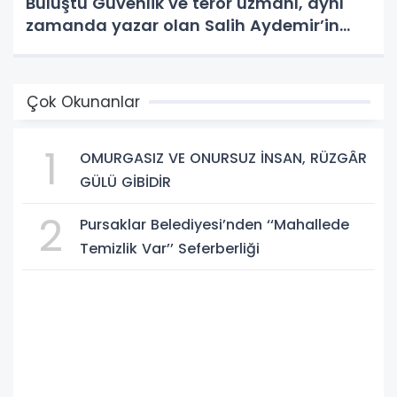
Buluştu Güvenlik ve terör uzmanı, aynı
zamanda yazar olan Salih Aydemir’in
yeni eseri “Düşünce Etki Alanında
Yönlendirme Casusluğu (DEAYC)”
yayımlandı.
Çok Okunanlar
1
OMURGASIZ VE ONURSUZ İNSAN, RÜZGÂR
GÜLÜ GİBİDİR
2
Pursaklar Belediyesi’nden ‘‘Mahallede
Temizlik Var’’ Seferberliği