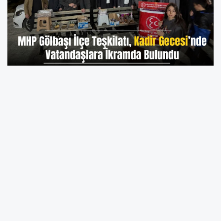
Bin aydan daha hayırlı olarak kabul edilen
mübarek Kadir Gecesi’nde, MHP Gölbaşı İlçe
Başkanı Abdurrahman Özçelik ve yönetim
kurulu üyeleri, vatandaşlarla bir araya geldi.