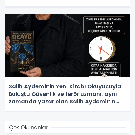
Salih Aydemir’in Yeni Kitabı Okuyucuyla
Buluştu Güvenlik ve terör uzmanı, aynı
zamanda yazar olan Salih Aydemir’in
yeni eseri “Düşünce Etki Alanında
Yönlendirme Casusluğu (DEAYC)”
yayımlandı.
Çok Okunanlar