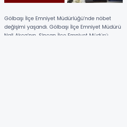
Gölbaşı İlçe Emniyet Müdürlüğü’nde nöbet
değişimi yaşandı. Gölbaşı İlçe Emniyet Müdürü
Nail Akça’nın, Sincan İlçe Emniyet Müdürü
olarak tayini çıktı. İlçede başarılı çalışmaları ve
halkla kurduğu olumlu ilişkilerle tanınan İlçe
Emniyet Müdürü Nail Akça, Sincan İlçe Emniyet
Müdürlüğü görevine atandı. Müdür Nail Akça
Sincan İlçe Emniyet Müdürü olarak görev
yapacak. Gölbaşı’ndan ayrılan Müdür Nail
Akça’nın yerine ise yeni Gölbaşı İlçe Emniyet
Müdürü Ankara İl Emniyet Müdür Yardımcısı
Hüseyin Ağır atandı.
Görev süresi boyunca Gölbaşı’nın huzur ve