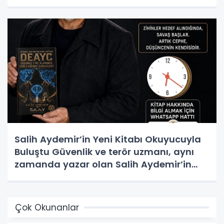
Salih Aydemir’in Yeni Kitabı Okuyucuyla
Buluştu Güvenlik ve terör uzmanı, aynı
zamanda yazar olan Salih Aydemir’in
yeni eseri “Düşünce Etki Alanında
Yönlendirme Casusluğu (DEAYC)”
yayımlandı.
Çok Okunanlar