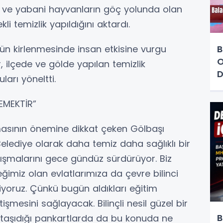
n ve yabani hayvanların göç yolunda olan
li temizlik yapıldığını aktardı.
n kirlenmesinde insan etkisine vurgu
B
O
 ilçede ve gölde yapılan temizlik
D
uları yöneltti.
DEMEKTİR”
şmasının önemine dikkat çeken Gölbaşı
lediye olarak daha temiz daha sağlıklı bir
lışmalarını gece gündüz sürdürüyor. Biz
ğimiz olan evlatlarımıza da çevre bilinci
nliyoruz. Çünkü bugün aldıkları eğitim
tişmesini sağlayacak. Bilinçli nesil güzel bir
B
 taşıdığı pankartlarda da bu konuda ne