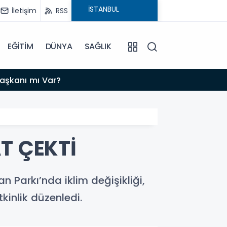
İletişim
RSS
EĞİTİM
DÜNYA
SAĞLIK
11:23
Başkanı mı Var?
KEÇİÖRE
T ÇEKTİ
n Parkı’nda iklim değişikliği,
kinlik düzenledi.