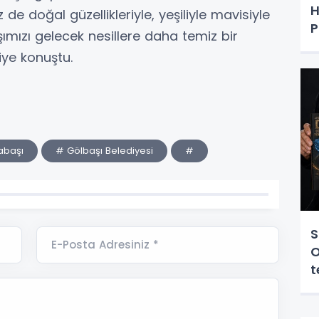
H
 de doğal güzellikleriyle, yeşiliyle mavisiyle
P
mızı gelecek nesillere daha temiz bir
iye konuştu.
abaşı
# Gölbaşı Belediyesi
#
S
E-Posta Adresiniz *
O
t
y
e