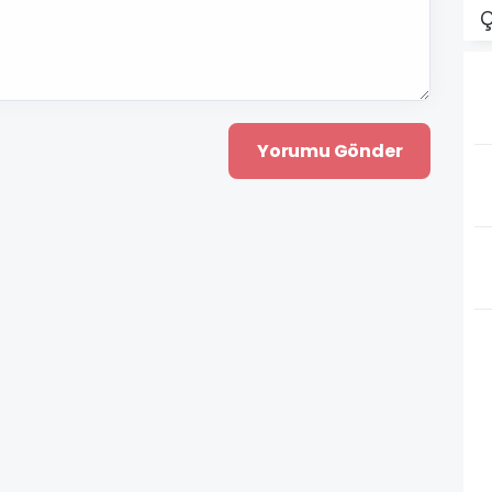
Y
Ç
(