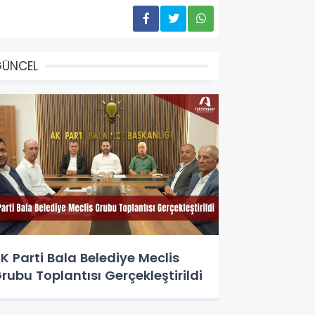
GÜNCEL
K Parti Bala Belediye Meclis
rubu Toplantısı Gerçekleştirildi