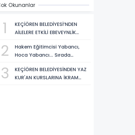
önlendirme Casusluğu
ok Okunanlar
DEAYC)” yayımlandı.
1
KEÇİÖREN BELEDİYESİ’NDEN
AİLELERE ETKİLİ EBEVEYNLİK
EĞİTİMİ
2
Hakem Eğitimcisi Yabancı,
Hoca Yabancı... Sırada
Federasyon Başkanı mı Var?
3
KEÇİÖREN BELEDİYESİNDEN YAZ
KUR'AN KURSLARINA İKRAM
DESTEĞİ