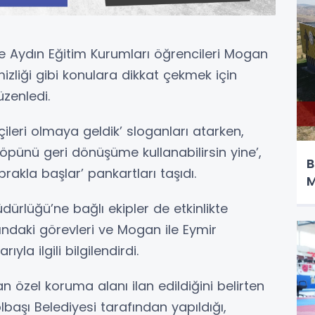
ibe Aydın Eğitim Kurumları öğrencileri Mogan
emizliği gibi konulara dikkat çekmek için
zenledi.
lçileri olmaya geldik’ sloganları atarken,
çöpünü geri dönüşüme kullanabilirsin yine’,
B
rakla başlar’ pankartları taşıdı.
M
üdürlüğü’ne bağlı ekipler de etkinlikte
nındaki görevleri ve Mogan ile Eymir
yla ilgili bilgilendirdi.
 özel koruma alanı ilan edildiğini belirten
lbaşı Belediyesi tarafından yapıldığı,