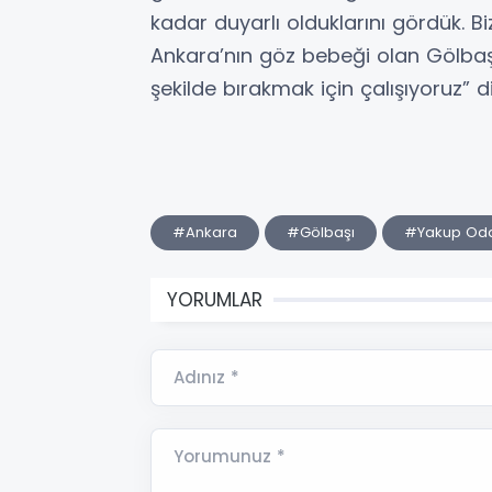
kadar duyarlı olduklarını gördük. Biz
Ankara’nın göz bebeği olan Gölbaşı
şekilde bırakmak için çalışıyoruz” d
#Ankara
#Gölbaşı
#Yakup Od
YORUMLAR
Adınız *
Yorumunuz *