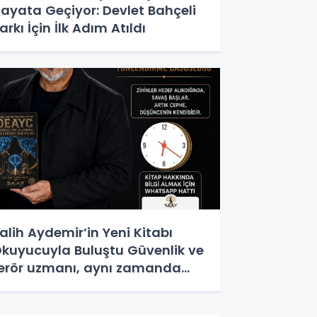
ayata Geçiyor: Devlet Bahçeli
arkı İçin İlk Adım Atıldı
alih Aydemir’in Yeni Kitabı
kuyucuyla Buluştu Güvenlik ve
erör uzmanı, aynı zamanda
azar olan Salih Aydemir’in yeni
seri “Düşünce Etki Alanında