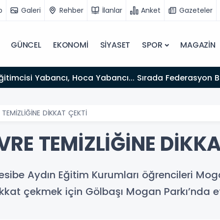
o
Galeri
Rehber
İlanlar
Anket
Gazeteler
GÜNCEL
EKONOMİ
SİYASET
SPOR
MAGAZİN
itimcisi Yabancı, Hoca Yabancı... Sırada Federasyon 
TEMİZLİĞİNE DİKKAT ÇEKTİ
RE TEMİZLİĞİNE DİKKA
Nesibe Aydın Eğitim Kurumları öğrencileri Moga
ikkat çekmek için Gölbaşı Mogan Parkı’nda et