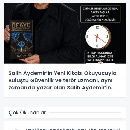
Salih Aydemir’in Yeni Kitabı Okuyucuyla
Buluştu Güvenlik ve terör uzmanı, aynı
zamanda yazar olan Salih Aydemir’in
yeni eseri “Düşünce Etki Alanında
Yönlendirme Casusluğu (DEAYC)”
yayımlandı.
Çok Okunanlar