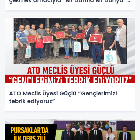
çekmek amacıyla “Bir Damla Bir Dünya”
sloganıyla anlamlı bir farkındalık etkinliği
gerçekleştirdi.
ATO Meclis Üyesi Güçlü “Gençlerimizi
tebrik ediyoruz”