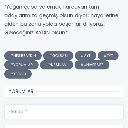
“Yoğun çaba ve emek harcayan tüm
adaylarımıza geçmiş olsun diyor; hayallerine
giden bu zorlu yolda başarılar diliyoruz.
Geleceğiniz AYDIN olsun.”
#NESİBEAYDIN
#GÖLBAŞI
#AYT
#TYT
#YORUMLAR
#YKSSINAVI
#ÜNİVERSİTE
#TERCİH
YORUMLAR
Adınız *