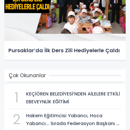
Pursaklar’da İlk Ders Zili Hediyelerle Çaldı
Çok Okunanlar
1
KEÇİÖREN BELEDİYESİ’NDEN AİLELERE ETKİLİ
EBEVEYNLİK EĞİTİMİ
2
Hakem Eğitimcisi Yabancı, Hoca
Yabancı... Sırada Federasyon Başkanı mı