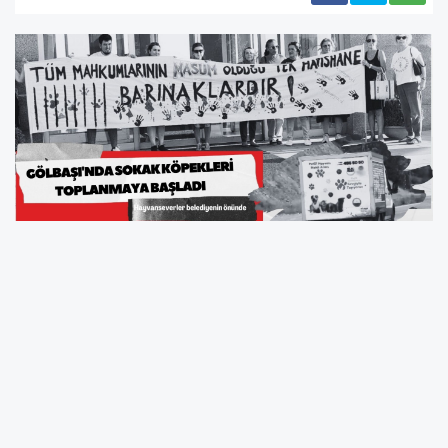
Sokak hayvanlarına ‘ötanazi’ yapılmasını
içeren Hayvanları Koruma Kanunu’nda yapılan
değişikliğin ardından, Gölbaşı'nda sokak
köpekleri toplanmaya başlandı. Kaynak:
Gölbaşı'nda sokak köpekleri toplanmaya