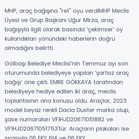
MHP, araç bağışına "ret" oyu verdiMHP Meclis
Üyesi ve Grup Başkanı Uğur Mirza, araç
bağışıyla ilgili olarak basında ‘çekimser’ oy
kullandıkları yönündeki haberlerin doğru
olmadığını belirtti.
Gölbaşı Belediye Meclisi’nin Temmuz ayı son
oturumunda belediyeye yapılan ‘şartsız araç
bağışı’ öne çıktı. EMRE GÖKKAYA tarafından
belediyeye hediye edilen iki araç, meclis
toplantısının ana konusu oldu. Araçlar, 2023
model beyaz renkli Dacia Duster marka olup,
şase numaraları VF1HJD20671051882 ve
VF1HJD20671051753'tür. Araçların plakaları ise
sırasıyla 06 EKY 614 ve 06 EKY