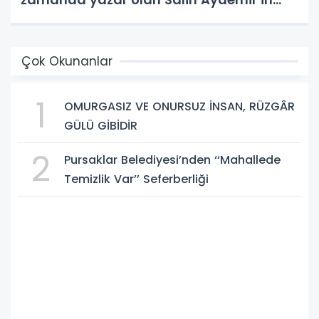
yeni eseri “Düşünce Etki Alanında
Yönlendirme Casusluğu (DEAYC)”
yayımlandı.
Çok Okunanlar
1
OMURGASIZ VE ONURSUZ İNSAN, RÜZGÂR
GÜLÜ GİBİDİR
2
Pursaklar Belediyesi’nden ‘‘Mahallede
Temizlik Var’’ Seferberliği