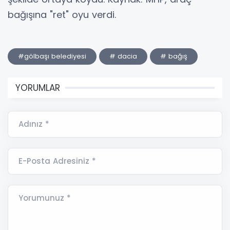
bağışına "ret" oyu verdi.
#gölbaşı belediyesi
# dacia
# bağış
YORUMLAR
Adınız *
E-Posta Adresiniz *
Yorumunuz *