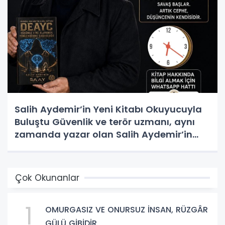
Salih Aydemir’in Yeni Kitabı Okuyucuyla
Buluştu Güvenlik ve terör uzmanı, aynı
zamanda yazar olan Salih Aydemir’in
yeni eseri “Düşünce Etki Alanında
Yönlendirme Casusluğu (DEAYC)”
yayımlandı.
Çok Okunanlar
1
OMURGASIZ VE ONURSUZ İNSAN, RÜZGÂR
GÜLÜ GİBİDİR