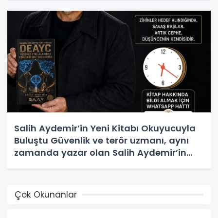
Salih Aydemir’in Yeni Kitabı Okuyucuyla
Buluştu Güvenlik ve terör uzmanı, aynı
zamanda yazar olan Salih Aydemir’in
yeni eseri “Düşünce Etki Alanında
Yönlendirme Casusluğu (DEAYC)”
yayımlandı.
Çok Okunanlar