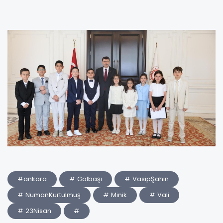
#ankara
# Gölbaşı
# VasipŞahin
# NumanKurtulmuş
# Minik
# Vali
# 23Nisan
#