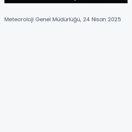
Meteoroloji Genel Müdürlüğü, 24 Nisan 2025
Perşembe günü için Ankara’nın 25 ilçesinden
22’si için sarı kodlu yağış uyarısında bulundu.
Gölbaşı başta olmak üzere kentin büyük
bölümünde yerel kuvvetli gök gürültülü
sağanak yağış bekleniyor.
Sarı kodlu uyarı; hava durumunun potansiyel
olarak tehlikeli olduğunu, ani sel, su baskını,
yıldırım ve ulaşımda aksamalar gibi
olumsuzluklara karşı tedbirli olunması
gerektiğini ifade ediyor.
Ankara’da gün içinde hava sıcaklığının 21°C’ye