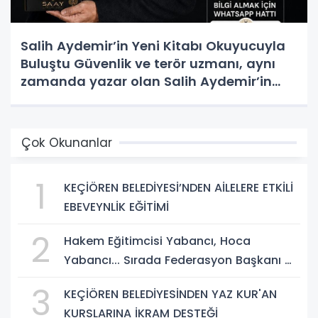
Salih Aydemir’in Yeni Kitabı Okuyucuyla
Buluştu Güvenlik ve terör uzmanı, aynı
zamanda yazar olan Salih Aydemir’in
yeni eseri “Düşünce Etki Alanında
Yönlendirme Casusluğu (DEAYC)”
yayımlandı.
Çok Okunanlar
1
KEÇİÖREN BELEDİYESİ’NDEN AİLELERE ETKİLİ
EBEVEYNLİK EĞİTİMİ
2
Hakem Eğitimcisi Yabancı, Hoca
Yabancı... Sırada Federasyon Başkanı mı
Var?
3
KEÇİÖREN BELEDİYESİNDEN YAZ KUR'AN
KURSLARINA İKRAM DESTEĞİ