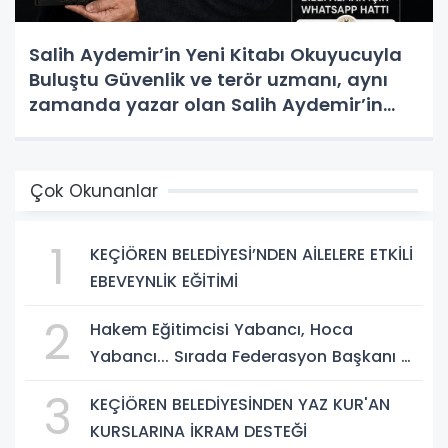
Salih Aydemir’in Yeni Kitabı Okuyucuyla
Buluştu Güvenlik ve terör uzmanı, aynı
zamanda yazar olan Salih Aydemir’in
yeni eseri “Düşünce Etki Alanında
Yönlendirme Casusluğu (DEAYC)”
yayımlandı.
Çok Okunanlar
1
KEÇİÖREN BELEDİYESİ’NDEN AİLELERE ETKİLİ
EBEVEYNLİK EĞİTİMİ
2
Hakem Eğitimcisi Yabancı, Hoca
Yabancı... Sırada Federasyon Başkanı mı
Var?
3
KEÇİÖREN BELEDİYESİNDEN YAZ KUR'AN
KURSLARINA İKRAM DESTEĞİ