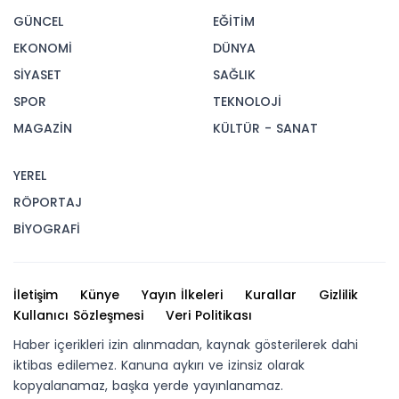
GÜNCEL
EĞİTİM
EKONOMİ
DÜNYA
SİYASET
SAĞLIK
SPOR
TEKNOLOJİ
MAGAZİN
KÜLTÜR - SANAT
YEREL
RÖPORTAJ
BİYOGRAFİ
İletişim
Künye
Yayın İlkeleri
Kurallar
Gizlilik
Kullanıcı Sözleşmesi
Veri Politikası
Haber içerikleri izin alınmadan, kaynak gösterilerek dahi
iktibas edilemez. Kanuna aykırı ve izinsiz olarak
kopyalanamaz, başka yerde yayınlanamaz.