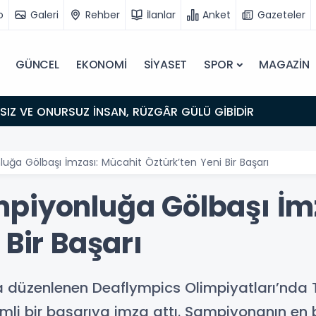
o
Galeri
Rehber
İlanlar
Anket
Gazeteler
GÜNCEL
EKONOMİ
SİYASET
SPOR
MAGAZİN
IZ VE ONURSUZ İNSAN, RÜZGÂR GÜLÜ GİBİDİR
uğa Gölbaşı İmzası: Mücahit Öztürk’ten Yeni Bir Başarı
piyonluğa Gölbaşı İm
 Bir Başarı
düzenlenen Deaflympics Olimpiyatları’nda Tü
i bir başarıya imza attı. Şampiyonanın en