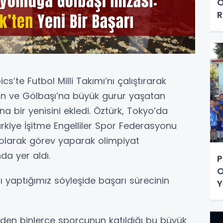
O
R
te Futbol Milli Takımı’nı çalıştırarak
an ve Gölbaşı’na büyük gurur yaşatan
na bir yenisini ekledi. Öztürk, Tokyo’da
rkiye İşitme Engelliler Spor Federasyonu
ü olarak görev yaparak olimpiyat
a yer aldı.
P
O
 yaptığımız söyleşide başarı sürecinin
Y
keden binlerce sporcunun katıldığı bu büyük