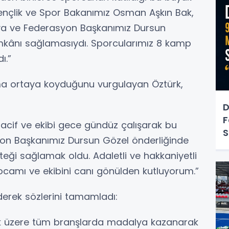
nçlik ve Spor Bakanımız Osman Aşkın Bak,
ya ve Federasyon Başkanımız Dursun
imkânı sağlamasıydı. Sporcularımız 8 kamp
ı.”
şma ortaya koyduğunu vurgulayan Öztürk,
D
F
cif ve ekibi gece gündüz çalışarak bu
S
yon Başkanımız Dursun Gözel önderliğinde
teği sağlamak oldu. Adaletli ve hakkaniyetli
ocamı ve ekibini canı gönülden kutluyorum.”
derek sözlerini tamamladı:
mak üzere tüm branşlarda madalya kazanarak