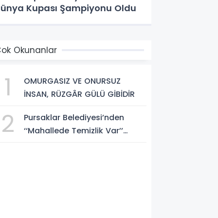
ünya Kupası Şampiyonu Oldu
ok Okunanlar
1
OMURGASIZ VE ONURSUZ
İNSAN, RÜZGÂR GÜLÜ GİBİDİR
2
Pursaklar Belediyesi’nden
‘‘Mahallede Temizlik Var’’
Seferberliği