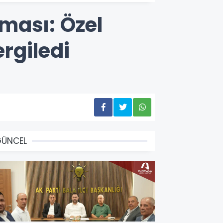
ması: Özel
ergiledi
GÜNCEL