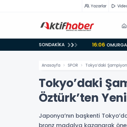
Yazarlar
Vide
16:06
SONDAKİKA
OMURGAS
Anasayfa
SPOR
Tokyo’daki Şampiyonl
Tokyo’daki Şam
Öztürk’ten Yeni
Japonya’nın başkenti Tokyo’da 
bronz madalya kazanarak öneml