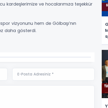
cu kardeşlerimize ve hocalarımıza teşekkür
n spor vizyonunu hem de Gölbaşı’nın
G
M
kez daha gösterdi.
s
d
E-Posta Adresiniz *
Y