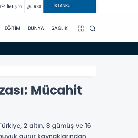
İletişim
RSS
EĞİTİM
DÜNYA
SAĞLIK
15:32
AK Par
zası: Mücahit
rkiye, 2 altın, 8 gümüş ve 16
 büyük gurur kaynaklarından