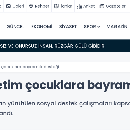
o
Galeri
Rehber
İlanlar
Anket
Gazeteler
GÜNCEL
EKONOMİ
SİYASET
SPOR
MAGAZİN
IZ VE ONURSUZ İNSAN, RÜZGÂR GÜLÜ GİBİDİR
m çocuklara bayramlık desteği
etim çocuklara bayram
dan yürütülen sosyal destek çalışmaları ka
andı.