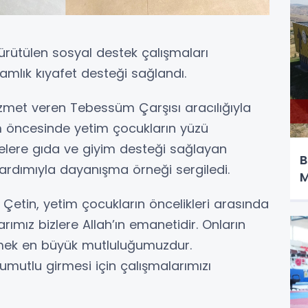
ürütülen sosyal destek çalışmaları
lık kıyafet desteği sağlandı.
zmet veren Tebessüm Çarşısı aracılığıyla
m öncesinde yetim çocukların yüzü
ailelere gıda ve giyim desteği sağlayan
B
ardımıyla dayanışma örneği sergiledi.
M
 Çetin, yetim çocukların öncelikleri arasında
larımız bizlere Allah’ın emanetidir. Onların
mek en büyük mutluluğumuzdur.
mutlu girmesi için çalışmalarımızı