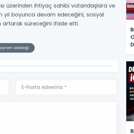
ısı üzerinden ihtiyaç sahibi vatandaşlara ve
ın yıl boyunca devam edeceğini, sosyal
artarak süreceğini ifade etti.
B
O
D
ayram desteği
E-Posta Adresiniz *
B