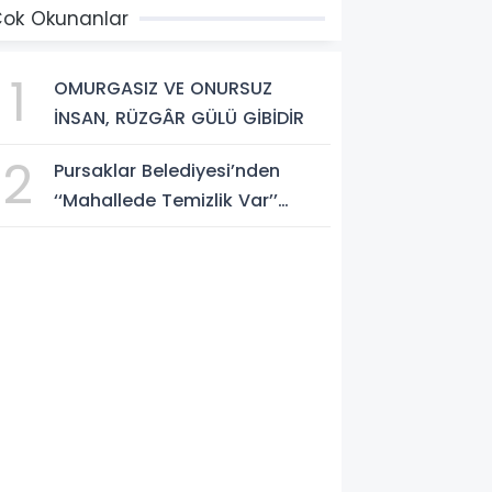
önlendirme Casusluğu
ok Okunanlar
DEAYC)” yayımlandı.
1
OMURGASIZ VE ONURSUZ
İNSAN, RÜZGÂR GÜLÜ GİBİDİR
2
Pursaklar Belediyesi’nden
‘‘Mahallede Temizlik Var’’
Seferberliği