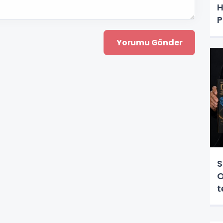
H
P
S
O
t
y
e