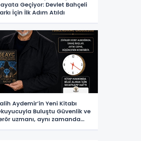
ayata Geçiyor: Devlet Bahçeli
arkı İçin İlk Adım Atıldı
alih Aydemir’in Yeni Kitabı
kuyucuyla Buluştu Güvenlik ve
erör uzmanı, aynı zamanda
azar olan Salih Aydemir’in yeni
seri “Düşünce Etki Alanında