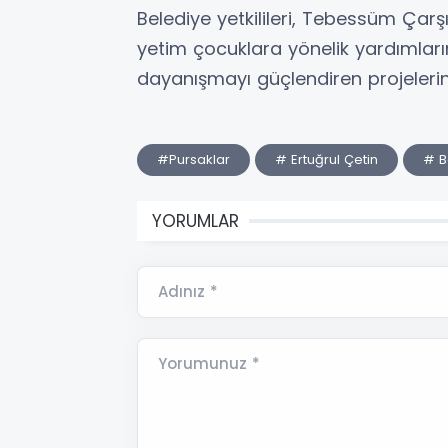
Belediye yetkilileri, Tebessüm Çarş
yetim çocuklara yönelik yardımlar
dayanışmayı güçlendiren projelerin 
#Pursaklar
# Ertuğrul Çetin
# B
YORUMLAR
Adınız *
Yorumunuz *