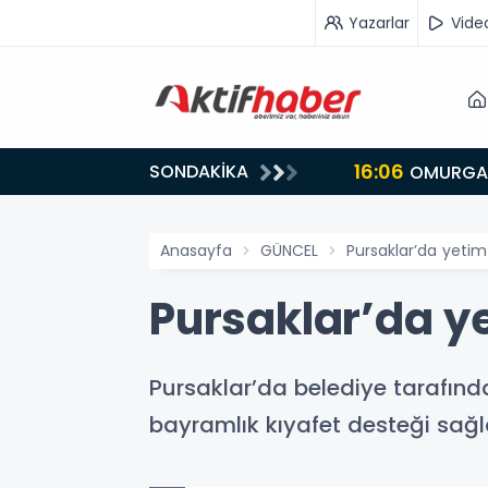
Yazarlar
Vide
16:06
SONDAKİKA
OMURGAS
Anasayfa
GÜNCEL
Pursaklar’da yeti
Pursaklar’da y
Pursaklar’da belediye tarafın
bayramlık kıyafet desteği sağl