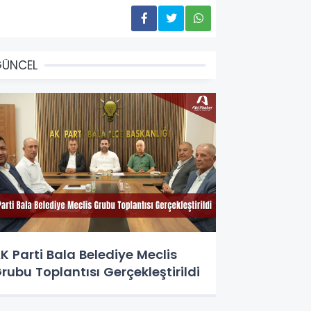
GÜNCEL
K Parti Bala Belediye Meclis
rubu Toplantısı Gerçekleştirildi