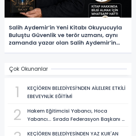
Salih Aydemir’in Yeni Kitabı Okuyucuyla
Buluştu Güvenlik ve terör uzmanı, aynı
zamanda yazar olan Salih Aydemir’in
yeni eseri “Düşünce Etki Alanında
Yönlendirme Casusluğu (DEAYC)”
yayımlandı.
Çok Okunanlar
1
KEÇİÖREN BELEDİYESİ’NDEN AİLELERE ETKİLİ
EBEVEYNLİK EĞİTİMİ
2
Hakem Eğitimcisi Yabancı, Hoca
Yabancı... Sırada Federasyon Başkanı mı
Var?
KEÇİÖREN BELEDİYESİNDEN YAZ KUR'AN