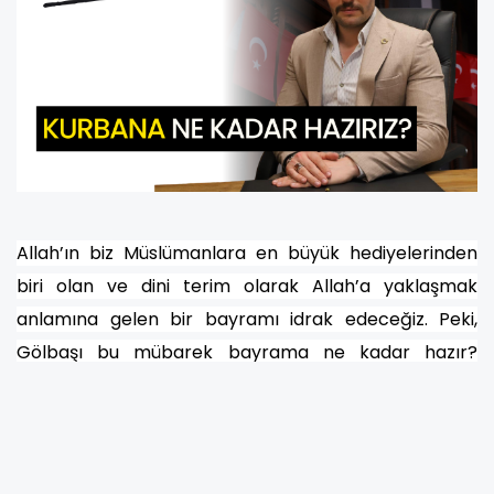
Allah’ın biz Müslümanlara en büyük hediyelerinden
biri olan ve dini terim olarak Allah’a yaklaşmak
anlamına gelen bir bayramı idrak edeceğiz. Peki,
Gölbaşı bu mübarek bayrama ne kadar hazır?
Kesim alanları belirlendi mi? Belirlendiyse bu
alanlarda ne gibi hazırlıklar yapıldı? Kesim alanları ile
ilgili gerekli hijyen koşulları sağlandı mı? Kesim
alanlarına ulaşımlar nasıl olacak? Kesim alanları bu