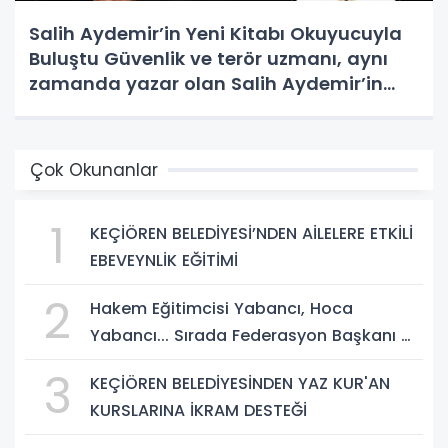
Salih Aydemir’in Yeni Kitabı Okuyucuyla
Buluştu Güvenlik ve terör uzmanı, aynı
zamanda yazar olan Salih Aydemir’in
yeni eseri “Düşünce Etki Alanında
Yönlendirme Casusluğu (DEAYC)”
yayımlandı.
Çok Okunanlar
1
KEÇİÖREN BELEDİYESİ’NDEN AİLELERE ETKİLİ
EBEVEYNLİK EĞİTİMİ
2
Hakem Eğitimcisi Yabancı, Hoca
Yabancı... Sırada Federasyon Başkanı mı
Var?
3
KEÇİÖREN BELEDİYESİNDEN YAZ KUR'AN
KURSLARINA İKRAM DESTEĞİ