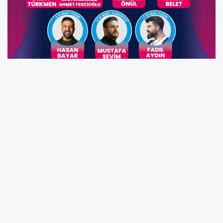
Ramazan Ayının Huzuru Pursaklar’da
Yaşanacak
Ramazan ayının manevi iklimini büyüğünden
küçüğüne herkese hissettirebilmek amacıyla
Pursaklar Belediyesi, Yaşam Merkezinde,
konserler ve birbirinden renkli etkinliklerle