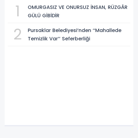
1
OMURGASIZ VE ONURSUZ İNSAN, RÜZGÂR
GÜLÜ GİBİDİR
2
Pursaklar Belediyesi’nden ‘‘Mahallede
Temizlik Var’’ Seferberliği