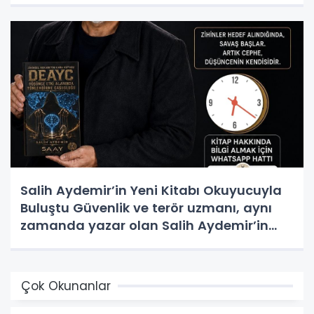
Salih Aydemir’in Yeni Kitabı Okuyucuyla
Buluştu Güvenlik ve terör uzmanı, aynı
zamanda yazar olan Salih Aydemir’in
yeni eseri “Düşünce Etki Alanında
Yönlendirme Casusluğu (DEAYC)”
yayımlandı.
Çok Okunanlar