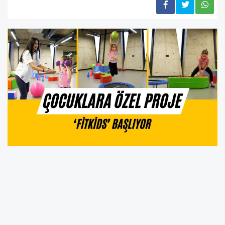
Teknolojinin etkisi ve pandemi sonrası izole
yaşam tarzı nedeniyle hareketsiz ve sosyal
anlamda etkileşimden uzak bir yaşam süren
çocuklar için Gölbaşı Belediyesi, ‘Kuvvetli