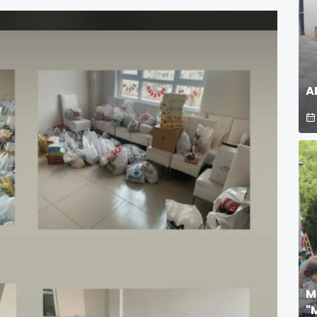
A
M
"