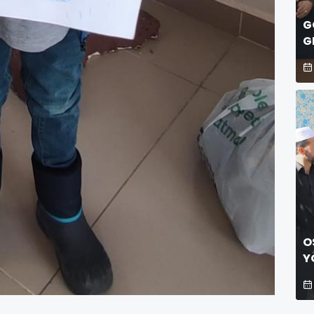
G
G
O
Y