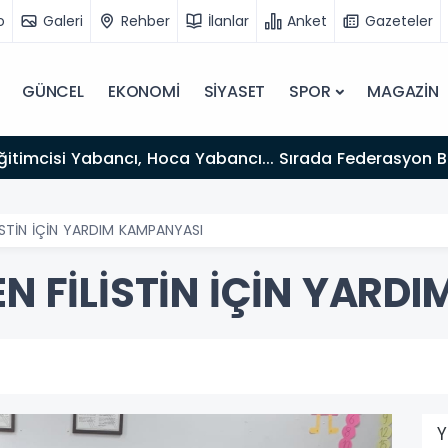
o
Galeri
Rehber
İlanlar
Anket
Gazeteler
GÜNCEL
EKONOMİ
SİYASET
SPOR
MAGAZİN
itimcisi Yabancı, Hoca Yabancı... Sırada Federasyon 
İSTİN İÇİN YARDIM KAMPANYASI
N FİLİSTİN İÇİN YARD