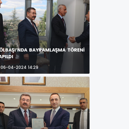
ÖLBAŞI’NDA BAYRAMLAŞMA TÖRENİ
APILDI
06-04-2024 14:29